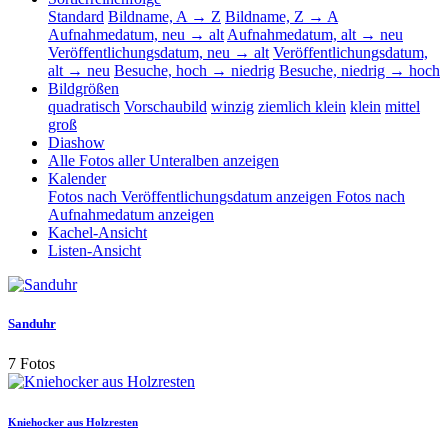
Standard
Bildname, A → Z
Bildname, Z → A
Aufnahmedatum, neu → alt
Aufnahmedatum, alt → neu
Veröffentlichungsdatum, neu → alt
Veröffentlichungsdatum,
alt → neu
Besuche, hoch → niedrig
Besuche, niedrig → hoch
Bildgrößen
quadratisch
Vorschaubild
winzig
ziemlich klein
klein
mittel
groß
Diashow
Alle Fotos aller Unteralben anzeigen
Kalender
Fotos nach Veröffentlichungsdatum anzeigen
Fotos nach
Aufnahmedatum anzeigen
Kachel-Ansicht
Listen-Ansicht
Sanduhr
7 Fotos
Kniehocker aus Holzresten