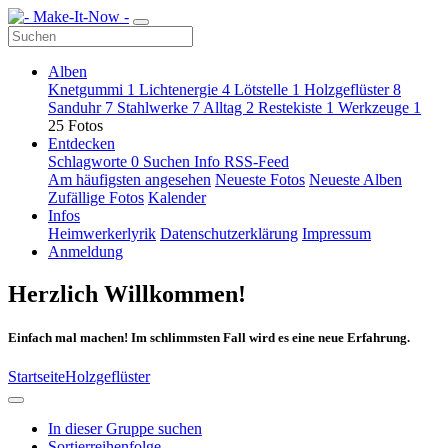
Alben
Knetgummi
1
Lichtenergie
4
Lötstelle
1
Holzgeflüster
8
Sanduhr
7
Stahlwerke
7
Alltag
2
Restekiste
1
Werkzeuge
1
25 Fotos
Entdecken
Schlagworte
0
Suchen
Info
RSS-Feed
Am häufigsten angesehen
Neueste Fotos
Neueste Alben
Zufällige Fotos
Kalender
Infos
Heimwerkerlyrik
Datenschutzerklärung
Impressum
Anmeldung
Herzlich Willkommen!
Einfach mal machen! Im schlimmsten Fall wird es eine neue Erfahrung.
Startseite
Holzgeflüster
In dieser Gruppe suchen
Sortierreihenfolge